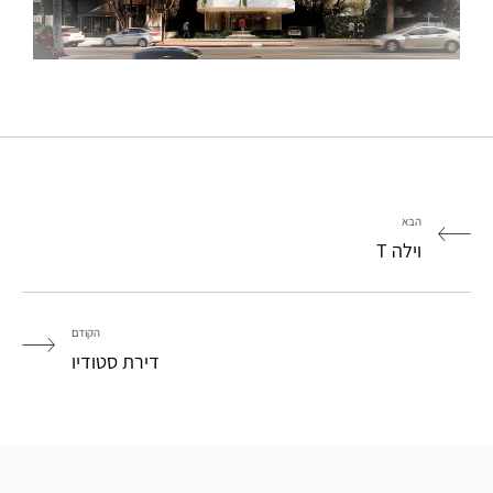
הבא
וילה T
הקודם
דירת סטודיו