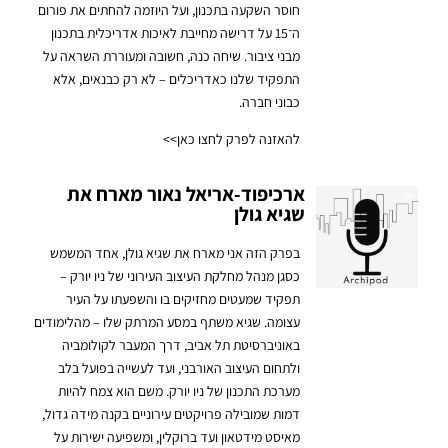
חוסר השקעה בתכנון, ועל היוזמה להחתים את פורום
ה־15 על דרישה מחייבת לאיכות אדריכלית בתכנון
מבני ציבור. שיחה כנה, חשובה ומעוררת השראה על
התפקיד שלנו כאדריכלים – לא רק כבנאים, אלא
כבוני חבר
ה.
להאזנה לפרק לחצו כאן>>
ארכיפוד-אריאל נאור מארח את
שגיא גולן
בפרק הזה אני מארח את שגיא גולן, אחד המשמש
כסגן מנהל מחלקת העיצוב העירוני של ניו יורק –
תפקיד שמעטים מחזיקים בו והשפעתו על העיר
עצומה. שגיא משתף במסע המרתק שלו – מהלימודים
באוניברסיטת תל אביב, דרך המעבר לקולומביה
ולתחום העיצוב האורבני, ועד לעשייה בפועל בלב
מערכת התכנון של ניו יורק. משם הוא צמח להיות
דמות שמובילה פרויקטים עירוניים בקנה מידה גדול,
מאיסט מידטאון ועד ברוקלין, ומשפיעה ישירות על