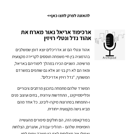
להאזנה לפרק לחצו כאן>>
ארכיפוד אריאל נאור מארח את
אהוד נדל ונטלי רויזין
אהוד ונטלי הם זוג אדריכלים יוצא דופן שמשלבים
בהרמוניה בין חיי משפחה תוססים לקריירה מקצועית
מרשימה. השניים הכירו במהלך לימודיהם באריאל,
ומאז הם לא רק בני זוג אלא גם שותפים במשרדם
המשותף, "נדל רויזין אדריכלים".
המשרד שלהם מתמחה בתכנון מרחבים ציבוריים
ופלייסמייקינג , התחדשות עירונית , בתים ועיצוב פנים
ו-התמחות בפתרונות מיקרו-ליבינג. כל אחד מהם
מביא גישה מקצועית ייחודית.
בפודקאסט הזה, הם חולקים סיפורים מהעשייה
היומיומית שלהם – תהליכי עבודה, אתגרים, הצלחות
ואפילו איך מצליחים לאזן בין משרד עמוס לחיי