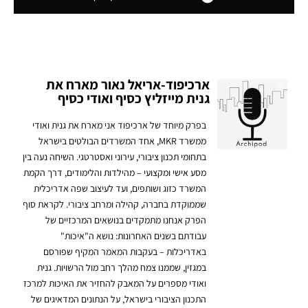
ארכיפוד-אריאל נאור מארח את
גנית מייזליץ כסיף ואודי כסיף
בפרק מיוחד של ארכיפוד אני מארח את גנית ואודי
ממשרד MKR, אחד המשרדים הבולטים בישראל
בתחומי תכנון ציבורי, עירוני ואסטרטגי. השיחה נעה בין
מסע אישי ומקצועי – מהילדות והלימודים, דרך הקמת
המשרד כזוג ושותפים, ועד לעיצוב שפה אדריכלית
שממוקדת בחברה, קהילה ומרחב ציבורי. לקראת סוף
הפרק אנחנו מתמקדים בנושאים המרכזיים של
עבודתם בשנים האחרונות: נושא ה"איכות"
באדריכלות – בעקבות המאמר המקיף שפורסם
במגזין, שממנו צמח מהלך רחב מול הרשויות. גנית
ואודי מספרים על המאבק להחזיר את האיכות למרכז
התכנון הציבורי בישראל, על הנתונים המדאיגים של