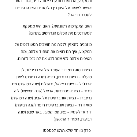
והמקצוע, ההתמודדות עם לילות לבנים, וגם – האם
אפשר לשמור על איזון בין הלימודים האינטנסיביים
לשגרה בריאה?
האם האקדמיה רלוונטית? האם היא מספקת
לסטודנטים את הכלים הנדרשים בתחום?
מוזמנים להאזין ולגלות מה חושבים הסטודנטים על
המקצוע, איך הם רואים את העתיד שלהם, ומה
הטיפים שלהם למי שמתלבט אם להיכנס לתחום.
נציגים ומוסדות: דור העתיד של האדריכלות
לין
מועלם – נציגת הטכניון, חיפה (שנה רביעית) ליאת
אברג'יל – נציגת בצלאל, ירושלים (שנה חמישית) שם
פריד – נציג אוניברסיטת אריאל (שנה חמישית) ליה
גרינברג – נציגת אוניברסיטת תל אביב (שנה חמישית)
מאי זודה – נציגת אוניברסיטת חיפה (שנה רביעית)
דור אדלשטיין – נציג סמי שמעון, באר שבע (שנה
רביעית, המחזור הראשון)
פרק מיוחד שלא תרצו לפספס!