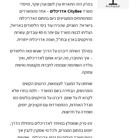
בפרק הזה התארחו ערן לשם וערן שקד, מייסדי
משרד
CityBee אדריכלים
– אחד מהמשרדים
המתפתחים והמעניינים כיום בתחום האדריכלות
בישראל. השניים, שהכירו עוד בימי הלימודים באריאל,
הצליחו לבנות משרד עם יותר מ-40 עובדים, עשרות
פרויקטים בארץ ובחו"ל, ושפה אדריכלית ייחודית.
במהלך השיחה דיברנו על הדרך שעשו מאז הלימודים
– איך התחברו, מה הביא אותם לאדריכלות, ואיך
נולדה השותפות שצמחה לחברות מקצועית ואישית
עמוקה.
שוחחנו על המעבר לעצמאות, הרגעים הקשים
והמרגשים, הבחירה בשם המשרד – ולמה בחרו שלא
לקרוא לו על שמם. דיברנו על פרויקטים בולטים כמו
מגדל האחדות, ההתמודדות עם תקציבים, יזמים,
ושמירה על חדשנות.
זהו פרק שמומלץ במיוחד לאדריכלים בתחילת הדרך,
יזמים בתחום המגורים, ולכל מי שסקרן להבין איך
בונים משרד מצליח עם זהות אדריכלית , שותפות