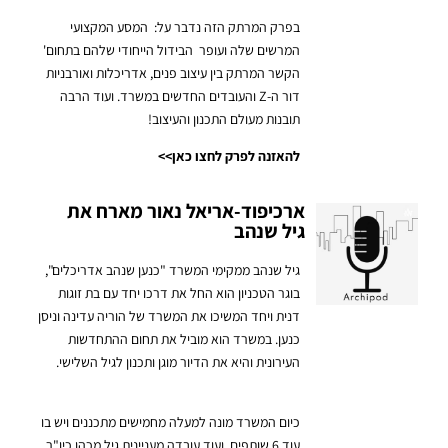
בפרק המרתק הזה נדבר על: המסע המקצועי
המרשים שלה ועופר הבידול הייחודי שלהם בתחום'
הקשר המרתק בין עיצוב פנים, אדריכלות ואורבניות
דור ה-Z והעובדים החדשים במשרד.
ועוד הרבה
תובנות מעולם התכנון והעיצוב!
להאזנה לפרק לחצו כאן>>
ארכיפוד-אריאל נאור מארח את
גיל שנהב
גיל שנהב ממקימי המשרד "כנען שנהב אדריכלים",
בוגר הטכניון הוא החל את דרכו יחד עם בת זוגות
דנית ויחד המשיכו את המשרד של הוריה עדינה וניסן
כנען. במשרד הוא מוביל את תחום ההתחדשות
העירונית והיא את הדיור מוגן ותכנון לגיל השלישי.
כיום המשרד מונה למעלה מחמישים מתכננים ויש בו
עוד 6 שותפים. ועוד עובדה מעניינית גיל מכהן כיו"ר