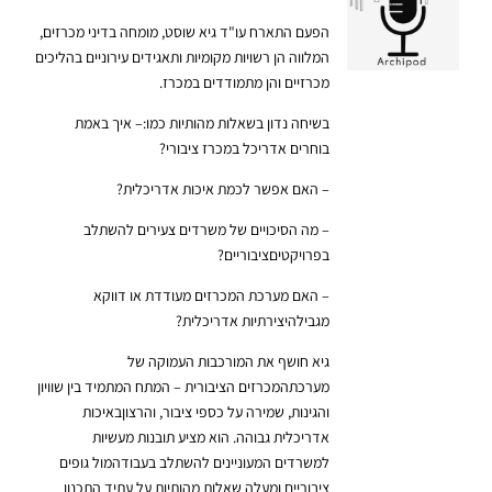
ה
פעם התארח עו"ד גיא שוסט, מומחה בדיני מכרזים,
המלווה הן רשויות מקומיות ותאגידים עירוניים בהליכים
מכרזיים והן מתמודדים במכרז.
בשיחה נדון בשאלות מהותיות כמו:
– איך באמת
בוחרים אדריכל במכרז ציבורי?
– האם אפשר לכמת איכות אדריכלית?
– מה הסיכויים של משרדים צעירים להשתלב
בפרויקטיםציבוריים?
– האם מערכת המכרזים מעודדת או דווקא
מגבילהיצירתיות אדריכלית?
גיא חושף את המורכבות העמוקה של
מערכתהמכרזים הציבורית – המתח המתמיד בין שוויון
והגינות, שמירה על כספי ציבור, והרצוןבאיכות
אדריכלית גבוהה. הוא מציע תובנות מעשיות
למשרדים המעוניינים להשתלב בעבודהמול גופים
ציבוריים ומעלה שאלות מהותיות על עתיד התכנון