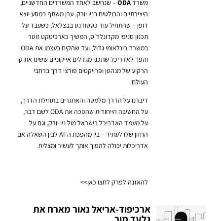
משרד
ODA
– שנחשב לאחד המשרדים החדשניים,
היצירתיים והבולטים בניו יורק.
ערן משתף במסע יוצא
דופן – שהתחיל עוד כסטודנט בבצלאל, כשעבד על
תכנון סניפי מקדונלד'ס, המשיך כארכיטקט זוטר
במשרד בינלאומי גדול, ועד שהקים בעצמו את ODA
והפך לאדריכל שתכנן מגדלים אייקוניים ששינו את קו
הרקיע של מנהטן ופרויקטים פורצי דרך ברחבי
העולם.
דיברנו על הדרך מלמטה והאתגרים בתחילת הדרך,
על החשיבה הייחודית שהפכה את ODA לשם דבר,
על מעמד האדריכל בישראל מול ניו יורק, וגם על
החזון שלו לעתיד – בין מהפכת ה־AI לבין השאלה אם
אדריכלות יכולה להפוך אותך לעשיר ומצליח.
להאזנה לפרק לחצו כאן>>
ארכיפוד-אריאל נאור מארח את
גלעד מור