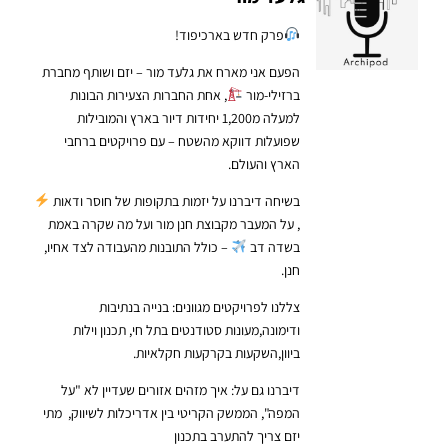
פרק חדש בארכיפוד!
הפעם אני מארח את גלעד מור – יזם ושותף מחברת
ברזילי-מור
, אחת החברות הצעירות הבונות
למעלה מ1,200 יחידות דיור בארץ והמובילות
שפועלות דווקא מהשטח – עם פרויקטים ברחבי
הארץ והעולם.
בשיחה דיברנו על יזמות בתקופות של חוסר ודאות
, על המעבר מקבוצת חנן מור ועל מה שקרה באמת
בשדה דב
– כולל התובנות מהעבודה לצד אחיו,
חנן.
צללנו לפרויקטים מגוונים:
בנייה בנתיבות
ודימונה,
מעונות סטודנטים בתל חי,
תכנון וילות
ביוון,
השקעות בקרקעות חקלאיות.
דיברנו גם על:
איך מזהים אזורים שעדיין לא "על
המפה",
הממשק הקריטי בין אדריכלות לשיווק,
מתי
יזם צריך להתערב בתכנון